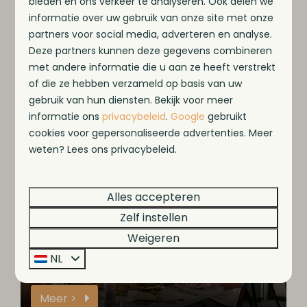
bieden en ons verkeer te analyseren. Ook delen we
informatie over uw gebruik van onze site met onze
partners voor social media, adverteren en analyse.
Deze partners kunnen deze gegevens combineren
Op het park
met andere informatie die u aan ze heeft verstrekt
of die ze hebben verzameld op basis van uw
gebruik van hun diensten. Bekijk voor meer
Recreatieplas met strand
informatie ons
privacybeleid
.
Google
gebruikt
cookies voor gepersonaliseerde advertenties. Meer
weten? Lees ons privacybeleid.
Meer >
Alles accepteren
Op het park
Zelf instellen
Weigeren
NL
Brasserie de Gouden Klomp
Meer >