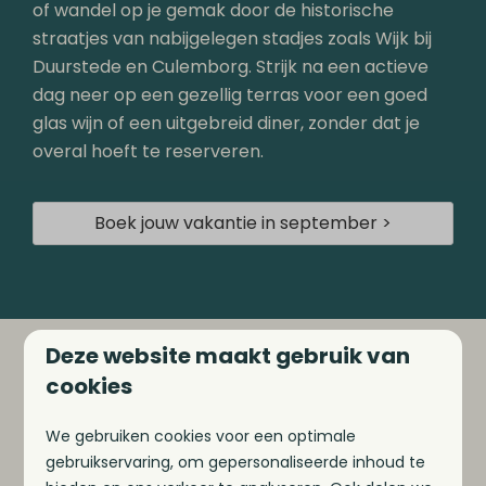
of wandel op je gemak door de historische
straatjes van nabijgelegen stadjes zoals Wijk bij
Duurstede en Culemborg. Strijk na een actieve
dag neer op een gezellig terras voor een goed
glas wijn of een uitgebreid diner, zonder dat je
overal hoeft te reserveren.
Boek jouw vakantie in september >
Deze website maakt gebruik van
cookies
Ontdek onze faciliteiten
We gebruiken cookies voor een optimale
gebruikservaring, om gepersonaliseerde inhoud te
aan het water