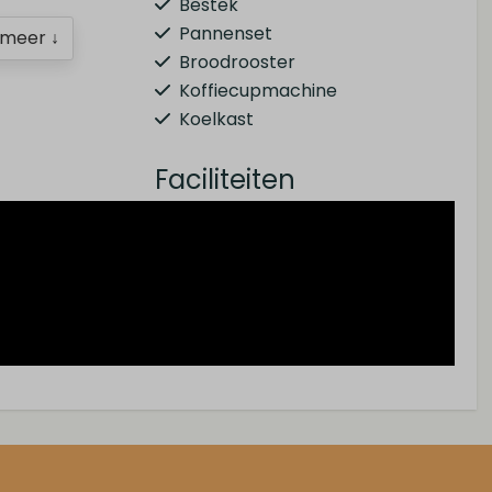
Bestek
Pannenset
meer ↓
Broodrooster
Koffiecupmachine
Koelkast
Faciliteiten
E-chopper verhuur
Speeltuin
Restaurant
Fietsverhuur