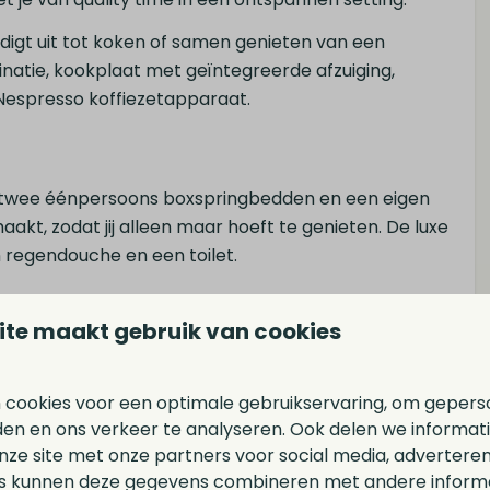
digt uit tot koken of samen genieten van een
inatie, kookplaat met geïntegreerde afzuiging,
espresso koffiezetapparaat.
et twee éénpersoons boxspringbedden en een eigen
akt, zodat jij alleen maar hoeft te genieten. De luxe
 regendouche en een toilet.
ite maakt gebruik van cookies
rras op, grenzend aan een groen gazon. Met een
lek voor lange zomeravonden of een rustig ontbijtje
 cookies voor een optimale gebruikservaring, om gepers
inpandige berging en een eigen parkeerplaats.
den en ons verkeer te analyseren. Ook delen we informat
nze site met onze partners voor social media, adverteren
s kunnen deze gegevens combineren met andere informat