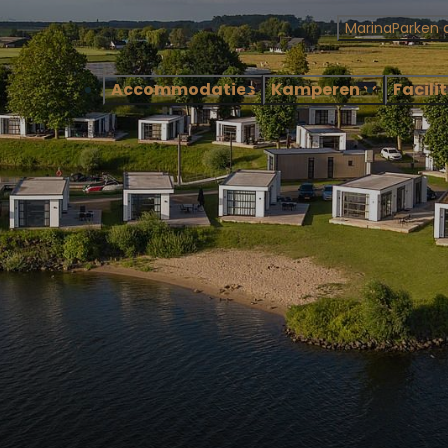
MarinaParken 
Accommodaties
Kamperen
Facili