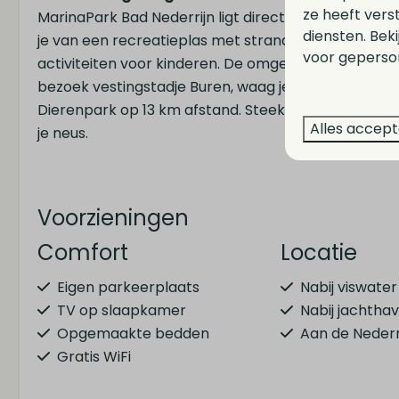
ze heeft vers
MarinaPark Bad Nederrijn ligt direct aan de Nederrij
diensten. Bek
je van een recreatieplas met strand, een gezellige 
voor geperson
activiteiten voor kinderen. De omgeving verdient he
bezoek vestingstadje Buren, waag je aan waterspor
Dierenpark op 13 km afstand. Steek je de rivier over
Alles accep
je neus.
Voorzieningen
Comfort
Locatie
Eigen parkeerplaats
Nabij viswater
TV op slaapkamer
Nabij jachtha
Opgemaakte bedden
Aan de Nederr
Gratis WiFi