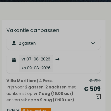
Vakantie aanpassen
2 gasten
vr
07-08-2026
zo
09-08-2026
Villa Maritiem | 4 Pers.
€ 729
Prijs voor
2 gasten
,
2 nachten
met
€ 509
aankomst op
vr 7 aug (15:00 uur)
en vertrek op
zo 9 aug (11:00 uur)
Tijdens
Zomervakantie