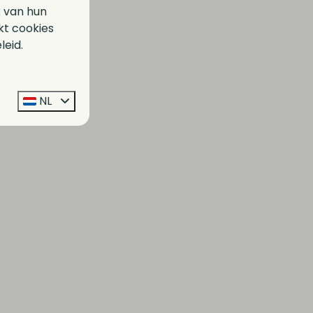
k van hun
kt cookies
leid.
NL