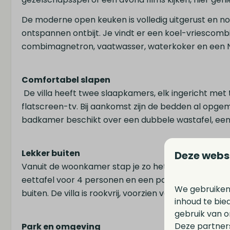
De moderne open keuken is volledig uitgerust en no
ontspannen ontbijt. Je vindt er een koel-vriescomb
combimagnetron, vaatwasser, waterkoker en een N
Comfortabel slapen
De villa heeft twee slaapkamers, elk ingericht m
flatscreen-tv. Bij aankomst zijn de bedden al opgema
badkamer beschikt over een dubbele wastafel, een
Lekker buiten
Deze webs
Vanuit de woonkamer stap je zo het hardhouten te
eettafel voor 4 personen en een parasol is dit de p
We gebruiken
buiten. De villa is rookvrij, voorzien van wifi, een 
inhoud te bie
gebruik van o
Deze partner
Park en omgeving