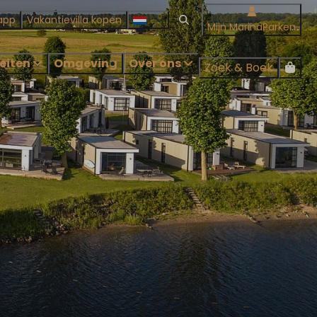
app
Vakantievilla kopen
Mijn MarinaParken
teiten
Omgeving
Over ons
Zoek & Boek