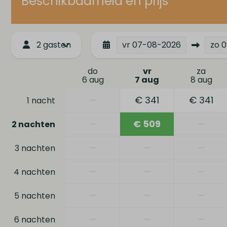
Beschikbaarheid en prijs
2 gasten
vr
07-08-2026
zo
0
do
vr
za
6 aug
7 aug
8 aug
—
€ 341
€ 341
1 nacht
—
€ 509
—
2 nachten
—
—
—
3 nachten
—
—
—
4 nachten
—
—
—
5 nachten
—
—
—
6 nachten