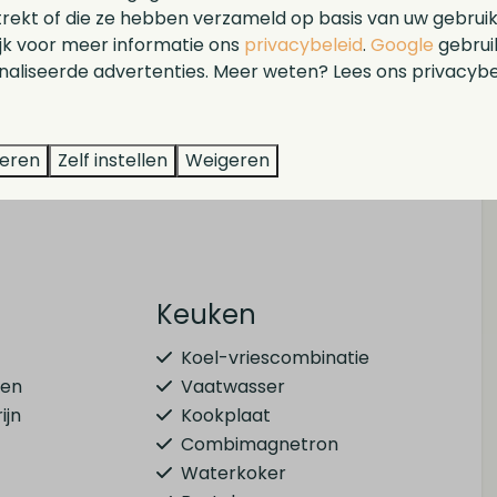
trekt of die ze hebben verzameld op basis van uw gebrui
n in Maurik, midden in de Betuwe. Op het park geniet
ijk voor meer informatie ons
privacybeleid
.
Google
gebrui
brasserie, fietsverhuur, een jachthaven en volop
aliseerde advertenties. Meer weten? Lees ons privacybe
t om te ontdekken: fiets langs dijken en fruitgaarden,
t op de Nederrijn of trek een dag naar Ouwehands
, dan ligt Nationaal Park Utrechtse Heuvelrug zo voor
teren
Zelf instellen
Weigeren
Keuken
Koel-vriescombinatie
ven
Vaatwasser
ijn
Kookplaat
Combimagnetron
Waterkoker