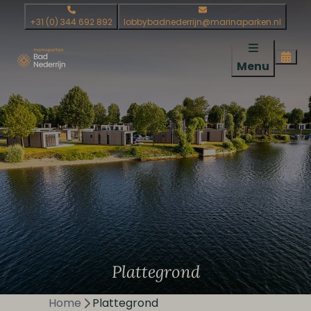
+31 (0) 344 692 892
lobbybadnederrijn@marinaparken.nl
Menu
Plattegrond
Home
Plattegrond