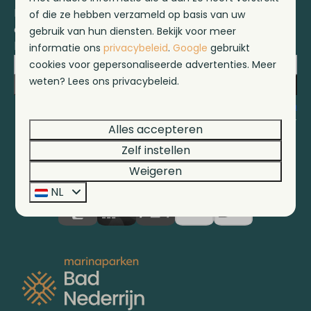
Meld je aan voor onze nieuwsbrief en
of die ze hebben verzameld op basis van uw
ontvang het laatste nieuws en diverse
gebruik van hun diensten. Bekijk voor meer
kortingen!
informatie ons
privacybeleid
.
Google
gebruikt
cookies voor gepersonaliseerde advertenties. Meer
weten? Lees ons privacybeleid.
Inschrijven
Beveiligd door reCaptcha,
privacybeleid
en
servicevoorwaarden
zijn van toepassing.
Alles accepteren
Zelf instellen
Weigeren
Veilig betalen
NL