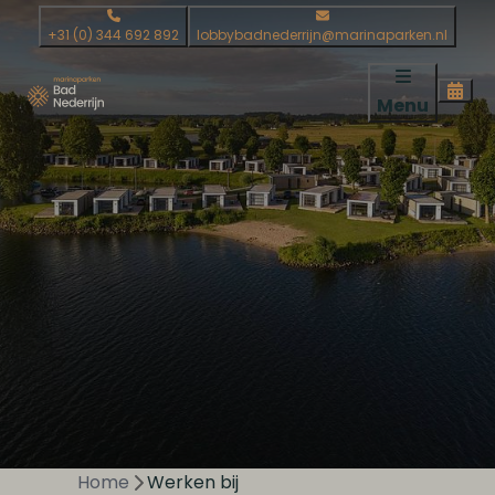
+31 (0) 344 692 892
lobbybadnederrijn@marinaparken.nl
Menu
Home
Werken bij