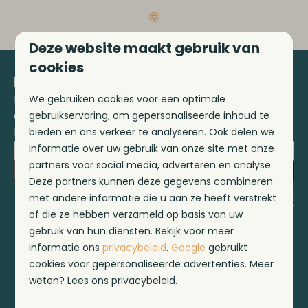
Deze website maakt gebruik van
cookies
Blijf op de hoogte!
Meld je aan voor onze nieuwsbrief en
We gebruiken cookies voor een optimale
ontvang het laatste nieuws en diverse
gebruikservaring, om gepersonaliseerde inhoud te
kortingen!
bieden en ons verkeer te analyseren. Ook delen we
informatie over uw gebruik van onze site met onze
partners voor social media, adverteren en analyse.
Inschrijven
Deze partners kunnen deze gegevens combineren
Beveiligd door reCaptcha,
privacybeleid
en
servicevoorwaarden
met andere informatie die u aan ze heeft verstrekt
zijn van toepassing.
of die ze hebben verzameld op basis van uw
gebruik van hun diensten. Bekijk voor meer
informatie ons
privacybeleid
.
Google
gebruikt
cookies voor gepersonaliseerde advertenties. Meer
Veilig betalen
weten? Lees ons privacybeleid.