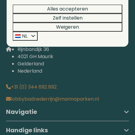
Alles accepteren
Zelf instellen
Weigeren
NL
Rijnbandijk 36
4021 GH Maurik
Gelderland
Nederland
+31 (0) 344 692 892
lobbybadnederrijn@marinaparken.nl
Navigatie
Handige links