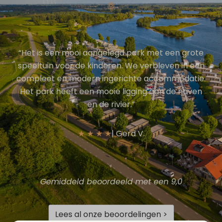
“Het is een mooi aangelegd park met een grote
speeltuin voor de kinderen. We verbleven in een
compleet en modern ingerichte accommodatie.
Het park heeft een mooie ligging aan de haven
en de rivier.”
★ ★ ★ ★
| Gerd V.
Gemiddeld beoordeeld met een 9,0
Lees al onze beoordelingen >