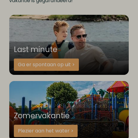
vakantie is gegarandeerd!
Last minute
Ga er spontaan op uit >
Zomervakantie
Plezier aan het water >