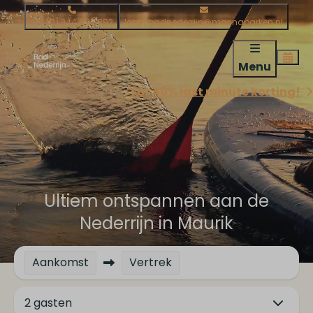
+31 (0) 344 692 892
lobbybadnederrijn@marinaparken.nl
Menu
Tot 40% last minute korting!
Ultiem ontspannen aan de
Nederrijn in Maurik
Aankomst
Vertrek
2 gasten