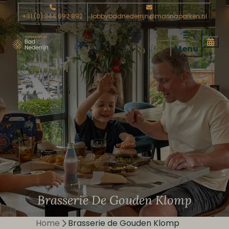
+31 (0) 344 692 892
lobbybadnederrijn@marinaparken.nl
Menu
Brasserie De Gouden Klomp
Home
Brasserie de Gouden Klomp