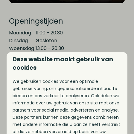
Openingstijden
Maandag
11.00 - 20.30
Dinsdag
Gesloten
Woensdag
13.00 - 20.30
Donderdag
11.00 - 20.30
Deze website maakt gebruik van
Vrijdag
11.00 - 20.30
cookies
Zaterdag
11.00 - 20.30
Zondag
11.00 - 20.30
We gebruiken cookies voor een optimale
gebruikservaring, om gepersonaliseerde inhoud te
bieden en ons verkeer te analyseren. Ook delen we
Als het gezellig is of bij mooi weer blijven we
informatie over uw gebruik van onze site met onze
langer open!
partners voor social media, adverteren en analyse.
Deze partners kunnen deze gegevens combineren
met andere informatie die u aan ze heeft verstrekt
of die ze hebben verzameld op basis van uw