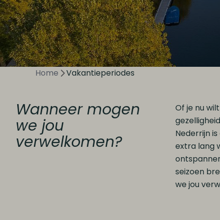
Home
Vakantieperiodes
Wanneer mogen
Of je nu wi
gezellighei
we jou
Nederrijn i
verwelkomen?
extra lang 
ontspannen 
seizoen br
we jou verw