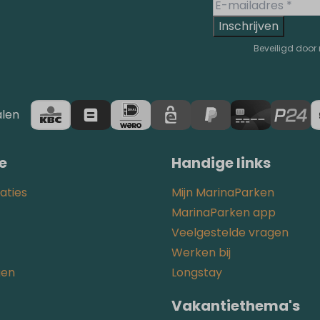
Inschrijven
Beveiligd door
alen
e
Handige links
ties
Mijn MarinaParken
MarinaParken app
Veelgestelde vragen
Werken bij
gen
Longstay
Vakantiethema's