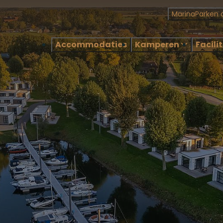
MarinaParken 
Accommodaties
Kamperen
Facili