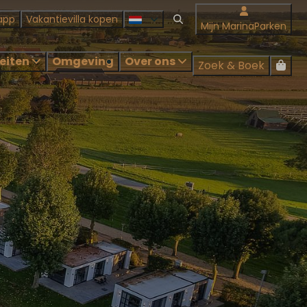
app
Vakantievilla kopen
Mijn MarinaParken
teiten
Omgeving
Over ons
Zoek & Boek