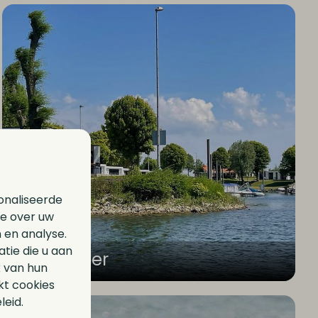
onaliseerde
ie over uw
 en analyse.
ie die u aan
September
k van hun
kt cookies
leid.