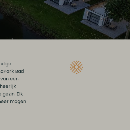
endige
inaPark Bad
 van een
eerlijk
gezin. Elk
nneer mogen