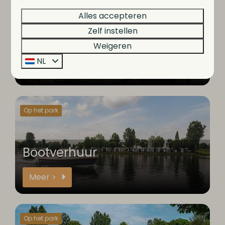
Op het park
Alles accepteren
Zelf instellen
Brasserie de Gouden Klomp
Weigeren
NL
Meer >
Op het park
Bootverhuur
Meer >
Op het park