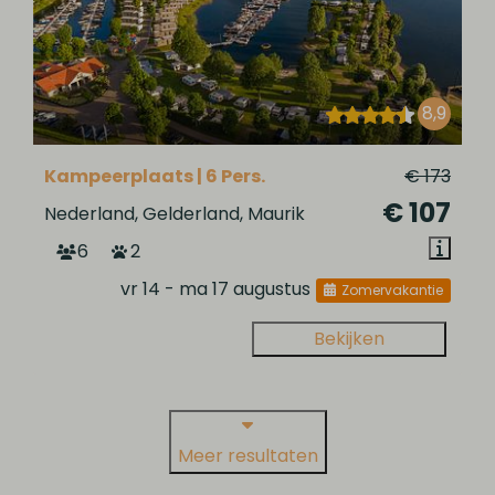
8,9
Kampeerplaats | 6 Pers.
€ 173
€ 107
Nederland, Gelderland, Maurik
6
2
vr 14 - ma 17 augustus
Zomervakantie
Bekijken
Meer resultaten