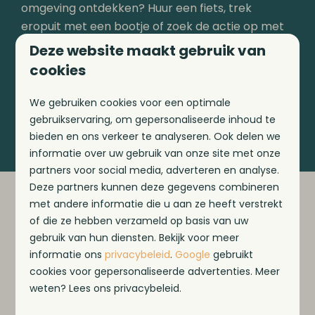
omgeving ontdekken? Huur een fiets, trek
eropuit met een bootje of zoek de actie op met
onze watersportmaterialen. Gegarandeerd een
Deze website maakt gebruik van
ontspannen vakantie voor het hele gezelschap!
cookies
We gebruiken cookies voor een optimale
Boek jouw last minute vakantie >
gebruikservaring, om gepersonaliseerde inhoud te
bieden en ons verkeer te analyseren. Ook delen we
informatie over uw gebruik van onze site met onze
partners voor social media, adverteren en analyse.
Deze partners kunnen deze gegevens combineren
met andere informatie die u aan ze heeft verstrekt
of die ze hebben verzameld op basis van uw
gebruik van hun diensten. Bekijk voor meer
Ontdek onze faciliteiten
informatie ons
privacybeleid
.
Google
gebruikt
cookies voor gepersonaliseerde advertenties. Meer
weten? Lees ons privacybeleid.