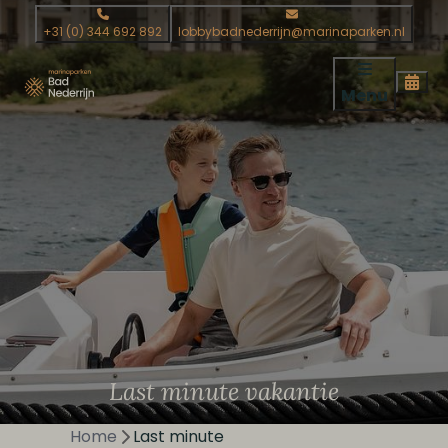
+31 (0) 344 692 892
lobbybadnederrijn@marinaparken.nl
Menu
Last minute vakantie
Home
Last minute