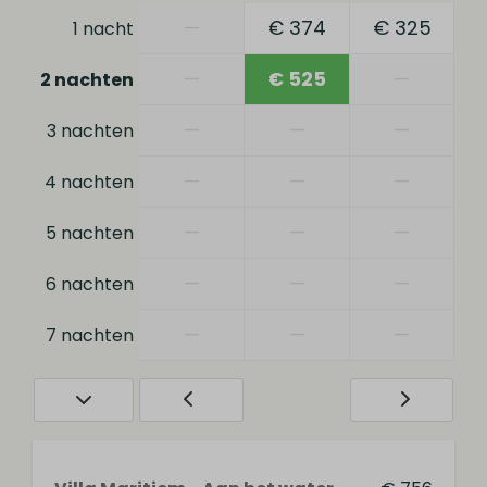
—
€ 374
€ 325
1 nacht
Restaurant
Fietsverhuur
—
€ 525
—
2 nachten
E-chopper verhuur
Speeltuin
—
—
—
3 nachten
—
—
—
4 nachten
—
—
—
5 nachten
—
—
—
6 nachten
—
—
—
7 nachten