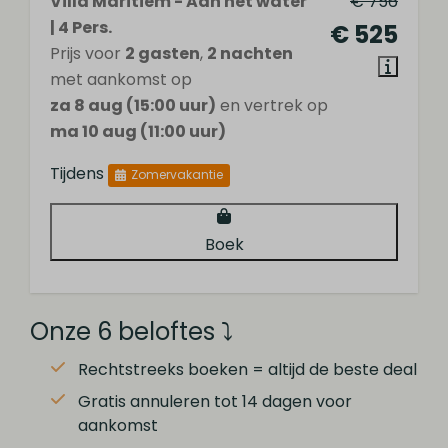
Villa Maritiem - Aan het water
€ 756
| 4 Pers.
€ 525
Prijs voor
2 gasten
,
2 nachten
met aankomst op
za 8 aug (15:00 uur)
en vertrek op
ma 10 aug (11:00 uur)
Tijdens
Zomervakantie
Boek
Onze 6 beloftes ⤵
Rechtstreeks boeken = altijd de beste deal
Gratis annuleren tot 14 dagen voor
aankomst