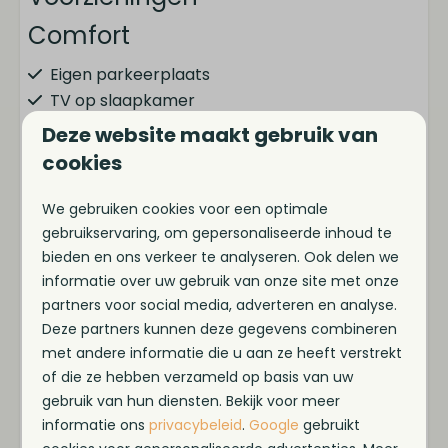
Comfort
Eigen parkeerplaats
TV op slaapkamer
Opgemaakte bedden
Deze website maakt gebruik van
Smart-TV
cookies
Gratis WiFi
We gebruiken cookies voor een optimale
Locatie
gebruikservaring, om gepersonaliseerde inhoud te
Toon meer ↓
bieden en ons verkeer te analyseren. Ook delen we
Nabij jachthaven
informatie over uw gebruik van onze site met onze
partners voor social media, adverteren en analyse.
Keuken
Deze partners kunnen deze gegevens combineren
met andere informatie die u aan ze heeft verstrekt
Koel-vriescombinatie
of die ze hebben verzameld op basis van uw
Vaatwasser
gebruik van hun diensten. Bekijk voor meer
Kookplaat
informatie ons
privacybeleid
.
Google
gebruikt
Combimagnetron