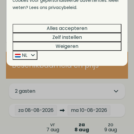
cookies voor gepersonaliseerde advertenties. Meer
Waterkoker
weten? Lees ons privacybeleid.
Bestek
Pannenset
Alles accepteren
Broodrooster
Zelf instellen
Koffiecupmachine
Weigeren
Badkamer
NL
Beschikbaarheid en prijs
Inloop regendouche
Dubbele wastafel
Buiten
2 gasten
Parasol
Aan het water
za
08-08-2026
ma
10-08-2026
Buitenterras
vr
za
zo
7 aug
8 aug
9 aug
Faciliteiten