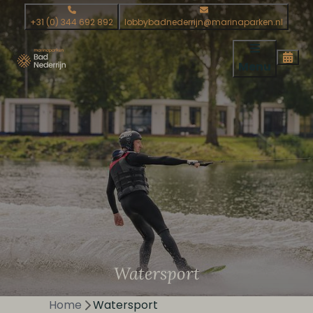
+31 (0) 344 692 892
lobbybadnederrijn@marinaparken.nl
Menu
Watersport
Home
Watersport