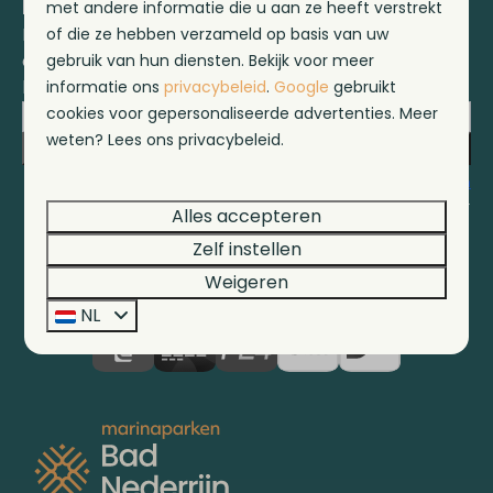
Blijf op de hoogte!
met andere informatie die u aan ze heeft verstrekt
Meld je aan voor onze nieuwsbrief en
of die ze hebben verzameld op basis van uw
ontvang het laatste nieuws en diverse
gebruik van hun diensten. Bekijk voor meer
kortingen!
informatie ons
privacybeleid
.
Google
gebruikt
cookies voor gepersonaliseerde advertenties. Meer
weten? Lees ons privacybeleid.
Inschrijven
Beveiligd door reCaptcha,
privacybeleid
en
servicevoorwaarden
zijn van toepassing.
Alles accepteren
Zelf instellen
Weigeren
Veilig betalen
NL