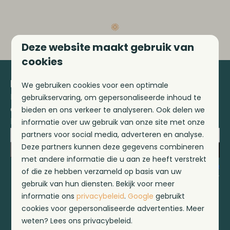
Deze website maakt gebruik van
cookies
Blijf op de hoogte!
We gebruiken cookies voor een optimale
Meld je aan voor onze nieuwsbrief en
gebruikservaring, om gepersonaliseerde inhoud te
ontvang het laatste nieuws en diverse
bieden en ons verkeer te analyseren. Ook delen we
kortingen!
informatie over uw gebruik van onze site met onze
partners voor social media, adverteren en analyse.
Deze partners kunnen deze gegevens combineren
Inschrijven
met andere informatie die u aan ze heeft verstrekt
Beveiligd door reCaptcha,
privacybeleid
en
servicevoorwaarden
of die ze hebben verzameld op basis van uw
zijn van toepassing.
gebruik van hun diensten. Bekijk voor meer
informatie ons
privacybeleid
.
Google
gebruikt
cookies voor gepersonaliseerde advertenties. Meer
weten? Lees ons privacybeleid.
Veilig betalen