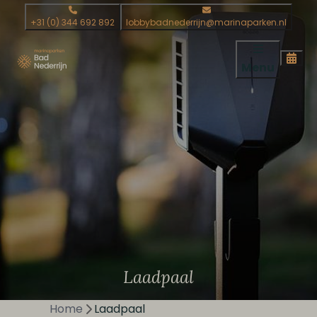
+31 (0) 344 692 892
lobbybadnederrijn@marinaparken.nl
Menu
Laadpaal
Home
Laadpaal