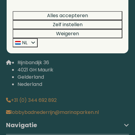
Alles accepteren
Zelf instellen
Weigeren
NL
Rijnbandijk 36
4021 GH Maurik
Gelderland
Nederland
+31 (0) 344 692 892
lobbybadnederrijn@marinaparken.nl
Navigatie